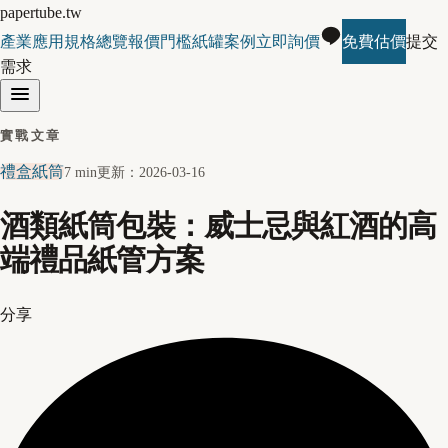
papertube.tw
產業應用
規格總覽
報價門檻
紙罐案例
立即詢價
免費估價
提交
需求
實戰文章
禮盒紙筒
7 min
更新：
2026-03-16
酒類紙筒包裝：威士忌與紅酒的高
端禮品紙管方案
分享