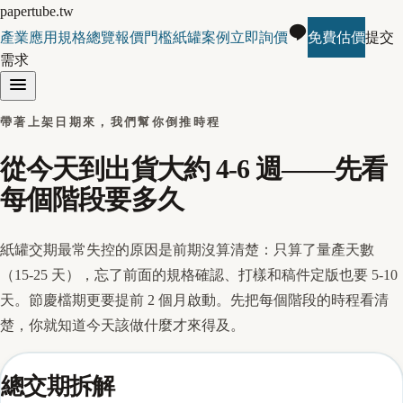
papertube.tw
產業應用
規格總覽
報價門檻
紙罐案例
立即詢價
免費估價
提交
需求
帶著上架日期來，我們幫你倒推時程
從今天到出貨大約 4-6 週——先看
每個階段要多久
紙罐交期最常失控的原因是前期沒算清楚：只算了量產天數
（15-25 天），忘了前面的規格確認、打樣和稿件定版也要 5-10
天。節慶檔期更要提前 2 個月啟動。先把每個階段的時程看清
楚，你就知道今天該做什麼才來得及。
總交期拆解