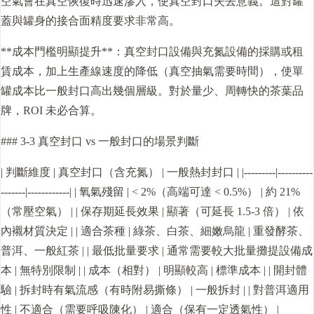
空氣會在真空恢復時迅速滲入，使真空封口失去意義。這對罐
蓋與罐身的接合面精度要求非常高。
**成本門檻明顯提升**：真空封口設備與充氮設備的採購或租
賃成本，加上生產線速度的降低（真空抽氣需要時間），使單
罐成本比一般封口高出幾個層級。對於量少、周轉快的茶葉品
牌，ROI 未必合算。
### 3-3 真空封口 vs 一般封口的場景判斷
| 判斷維度 | 真空封口（含充氮） | 一般熱封封口 | |---------|----------
-------|------------| | 氧氣殘留 | < 2%（高端可達 < 0.5%） | 約 21%
（常壓空氣） | | 保存期延長效果 | 顯著（可延長 1.5-3 倍） | 依
內襯材質決定 | | 適合茶種 | 綠茶、白茶、細嫩烏龍 | 重發酵茶、
普洱、一般紅茶 | | 最低批量要求 | 通常需要較大批量攤提設備成
本 | 無特別限制 | | 成本（相對） | 明顯較高 | 標準成本 | | 開封體
驗 | 拆封時有氣流感（有時附易撕條） | 一般拆封 | | 對普洱適用
性 | 不適合（需要呼吸陳化） | 適合（保有一定透氣性） |