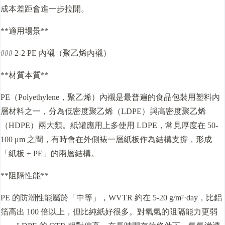
成本差距會進一步拉開。
**適用場景**
### 2-2 PE 內襯（聚乙烯內襯）
**材質本質**
PE（Polyethylene，聚乙烯）內襯是最普遍的食品包裝用塑料內
層材料之一，分為低密度聚乙烯（LDPE）與高密度聚乙烯
（HDPE）兩大類。紙罐應用上多使用 LDPE，常見厚度在 50-
100 μm 之間，有時會在外側裱一層紙板作為結構支撐，形成
「紙板 + PE」的兩層結構。
**阻隔性能**
PE 的防潮性能屬於「中等」，WVTR 約在 5-20 g/m²·day，比鋁
箔高出 100 倍以上，但比純紙好很多。對氧氣的阻隔能力更弱