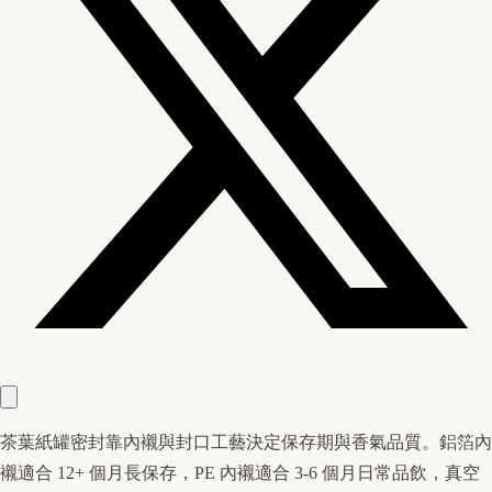
茶葉紙罐密封靠內襯與封口工藝決定保存期與香氣品質。鋁箔內
襯適合 12+ 個月長保存，PE 內襯適合 3-6 個月日常品飲，真空