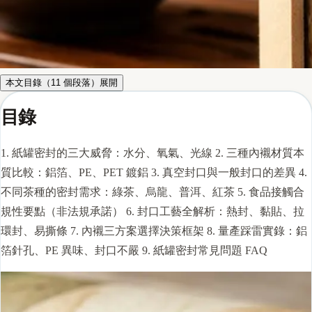
本文目錄（
11
個段落）
展開
目錄
1.
紙罐密封的三大威脅：水分、氧氣、光線
2.
三種內襯材質本
質比較：鋁箔、PE、PET 鍍鋁
3.
真空封口與一般封口的差異
4.
不同茶種的密封需求：綠茶、烏龍、普洱、紅茶
5.
食品接觸合
規性要點（非法規承諾）
6.
封口工藝全解析：熱封、黏貼、拉
環封、易撕條
7.
內襯三方案選擇決策框架
8.
量產踩雷實錄：鋁
箔針孔、PE 異味、封口不嚴
9.
紙罐密封常見問題 FAQ