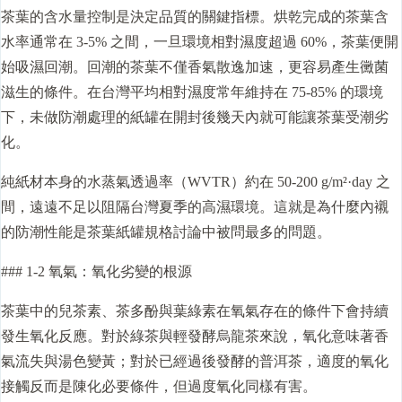
茶葉的含水量控制是決定品質的關鍵指標。烘乾完成的茶葉含
水率通常在 3-5% 之間，一旦環境相對濕度超過 60%，茶葉便開
始吸濕回潮。回潮的茶葉不僅香氣散逸加速，更容易產生黴菌
滋生的條件。在台灣平均相對濕度常年維持在 75-85% 的環境
下，未做防潮處理的紙罐在開封後幾天內就可能讓茶葉受潮劣
化。
純紙材本身的水蒸氣透過率（WVTR）約在 50-200 g/m²·day 之
間，遠遠不足以阻隔台灣夏季的高濕環境。這就是為什麼內襯
的防潮性能是茶葉紙罐規格討論中被問最多的問題。
### 1-2 氧氣：氧化劣變的根源
茶葉中的兒茶素、茶多酚與葉綠素在氧氣存在的條件下會持續
發生氧化反應。對於綠茶與輕發酵烏龍茶來說，氧化意味著香
氣流失與湯色變黃；對於已經過後發酵的普洱茶，適度的氧化
接觸反而是陳化必要條件，但過度氧化同樣有害。