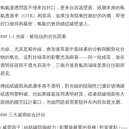
氧氣滲透問題不僅來自封口，更來自容器壁面。紙層本身的氧
氣透過率（OTR）相當高，如果沒有阻氧性能好的內襯，即使
封口做得再嚴密，氧氣仍會持續從罐壁滲入。
### 1-3 光線：被低估的劣化因素
光線，尤其是紫外線，會加速茶葉中葉綠素的分解與酚類化合
物的氧化。這對於綠茶的影響尤為顯著——同一批綠茶，放在
透明容器與不透光容器中，三個月後香氣與滋味差異往往顯而
易見。
傳統紙罐因為紙層本身不透明，對光線的阻隔性已優於玻璃罐
或透明塑料罐。但如果罐蓋採用透明材質，或者紙罐側面有大
面積的鏤空設計窗口，光線問題就需要額外在內部加遮光層。
### 三大威脅綜合評估
| 威脅因子 | 純紙罐阻隔能力 | 影響最嚴重的茶種 | 對策重點 | |----