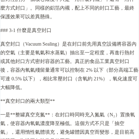
麼方式封口」。同樣的鋁箔內襯，配上不同的封口工藝，最終
保護效果可以差異懸殊。
### 3-1 什麼是真空封口
真空封口（Vacuum Sealing）是在封口前先用真空設備將容器內
的空氣（主要是氧氣和水蒸氣）抽出至一定程度，再進行熱封
或其他封口方式密封容器的工藝。真正的食品工業真空封口
後，容器內氧氣殘留量通常可以控制在 2% 以下（部分高端工藝
可達 0.5% 以下），相比常壓封口（含氧約 21%），氧化速度可
大幅降低。
**真空封口的兩大類型**
一是**整罐真空充氮**：在封口時同時充入氮氣（N₂）置換氧
氣，使容器內氧氣濃度降至極低。這個方式不只是「抽空
氣」，還用惰性氣體填充，避免罐體因真空而變形，是目前高