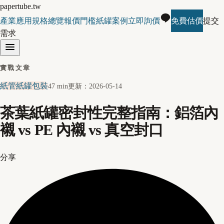
papertube.tw
產業應用
規格總覽
報價門檻
紙罐案例
立即詢價
免費估價
提交
需求
實戰文章
紙管紙罐包裝
47 min
更新：
2026-05-14
茶葉紙罐密封性完整指南：鋁箔內
襯 vs PE 內襯 vs 真空封口
分享