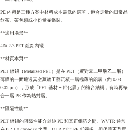
PE 內襯是三種方案中材料成本最低的選項，適合走量的日常品
飲茶、茶包類或小份量品鑑裝。
**適用場景**
### 2-3 PET 鍍鋁內襯
**材質本質**
PET 鍍鋁（Metalized PET）是在 PET（聚對苯二甲酸乙二酯）
薄膜的一面通過真空蒸鍍工藝沉積一層極薄的鋁層（約 0.03-
0.05 μm），形成「PET 基材 + 鋁化層」的複合結構，有時再裱
合一層 PE 作為熱封層。
**阻隔性能**
PET 鍍鋁的阻隔性能介於純 PE 和真正鋁箔之間。WVTR 通常
在 0.2-1.0 g/m²·day 之間，OTR 也比 PE 低很多，但仍遠不及實