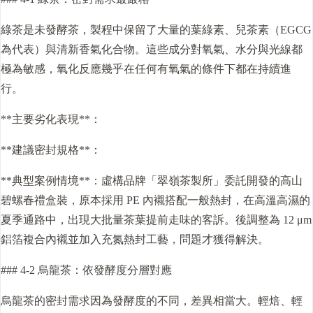
綠茶是未發酵茶，製程中保留了大量的葉綠素、兒茶素（EGCG
為代表）與清新香氣化合物。這些成分對氧氣、水分與光線都
極為敏感，氧化反應幾乎在任何有氧氣的條件下都在持續進
行。
**主要劣化表現**：
**建議密封規格**：
**典型案例情境**：虛構品牌「翠嶺茶製所」委託開發的高山
碧螺春禮盒裝，原本採用 PE 內襯搭配一般熱封，在高溫高濕的
夏季通路中，出現大批量茶葉提前走味的客訴。後調整為 12 μm
鋁箔複合內襯並加入充氮熱封工藝，問題才獲得解決。
### 4-2 烏龍茶：依發酵度分層對應
烏龍茶的密封需求因為發酵度的不同，差異相當大。輕焙、輕