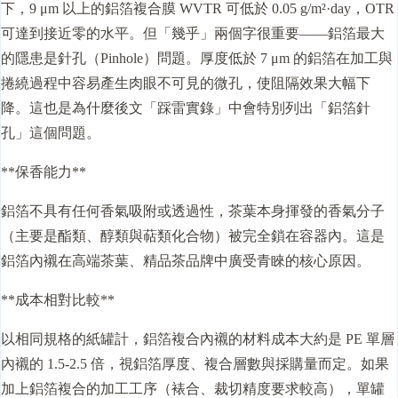
下，9 μm 以上的鋁箔複合膜 WVTR 可低於 0.05 g/m²·day，OTR
可達到接近零的水平。但「幾乎」兩個字很重要——鋁箔最大
的隱患是針孔（Pinhole）問題。厚度低於 7 μm 的鋁箔在加工與
捲繞過程中容易產生肉眼不可見的微孔，使阻隔效果大幅下
降。這也是為什麼後文「踩雷實錄」中會特別列出「鋁箔針
孔」這個問題。
**保香能力**
鋁箔不具有任何香氣吸附或透過性，茶葉本身揮發的香氣分子
（主要是酯類、醇類與萜類化合物）被完全鎖在容器內。這是
鋁箔內襯在高端茶葉、精品茶品牌中廣受青睞的核心原因。
**成本相對比較**
以相同規格的紙罐計，鋁箔複合內襯的材料成本大約是 PE 單層
內襯的 1.5-2.5 倍，視鋁箔厚度、複合層數與採購量而定。如果
加上鋁箔複合的加工工序（裱合、裁切精度要求較高），單罐