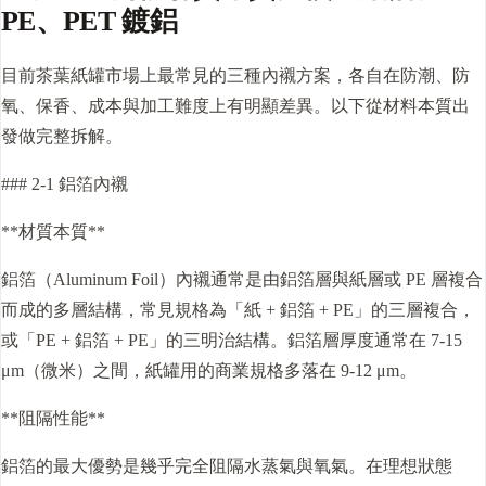
PE、PET 鍍鋁
目前茶葉紙罐市場上最常見的三種內襯方案，各自在防潮、防
氧、保香、成本與加工難度上有明顯差異。以下從材料本質出
發做完整拆解。
### 2-1 鋁箔內襯
**材質本質**
鋁箔（Aluminum Foil）內襯通常是由鋁箔層與紙層或 PE 層複合
而成的多層結構，常見規格為「紙 + 鋁箔 + PE」的三層複合，
或「PE + 鋁箔 + PE」的三明治結構。鋁箔層厚度通常在 7-15
μm（微米）之間，紙罐用的商業規格多落在 9-12 μm。
**阻隔性能**
鋁箔的最大優勢是幾乎完全阻隔水蒸氣與氧氣。在理想狀態