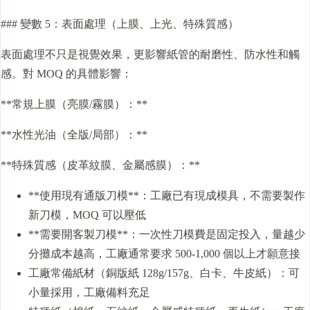
### 變數 5：表面處理（上膜、上光、特殊質感）
表面處理不只是視覺效果，更影響紙管的耐磨性、防水性和觸
感。對 MOQ 的具體影響：
**常規上膜（亮膜/霧膜）：**
**水性光油（全版/局部）：**
**特殊質感（皮革紋膜、金屬感膜）：**
**使用現有通版刀模**：工廠已有現成模具，不需要製作
新刀模，MOQ 可以壓低
**需要開客製刀模**：一次性刀模費是固定投入，量越少
分攤成本越高，工廠通常要求 500-1,000 個以上才願意接
工廠常備紙材（銅版紙 128g/157g、白卡、牛皮紙）：可
小量採用，工廠備料充足