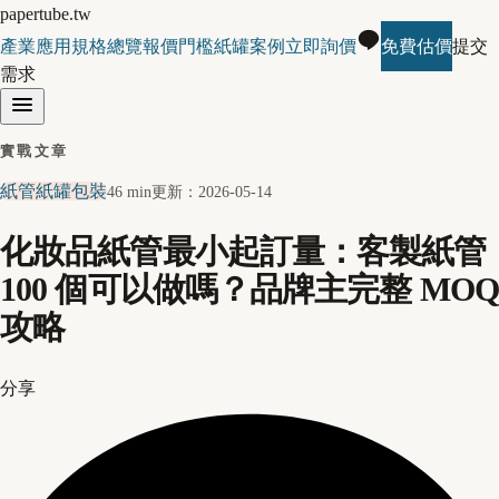
papertube.tw
產業應用
規格總覽
報價門檻
紙罐案例
立即詢價
免費估價
提交
需求
實戰文章
紙管紙罐包裝
46 min
更新：
2026-05-14
化妝品紙管最小起訂量：客製紙管
100 個可以做嗎？品牌主完整 MOQ
攻略
分享