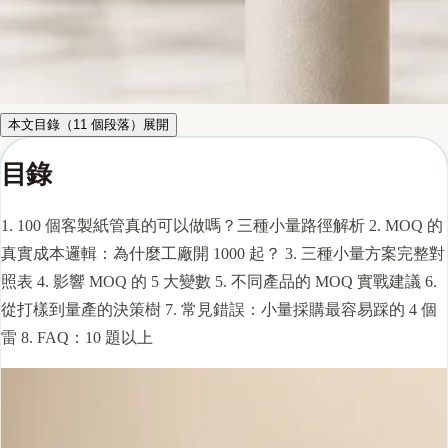
本文目錄（
11
個段落）
展開
目錄
1.
100 個客製紙管真的可以做嗎？三種小量路徑解析
2.
MOQ 的
真實成本邏輯：為什麼工廠開 1000 起？
3.
三種小量方案完整對
照表
4.
影響 MOQ 的 5 大變數
5.
不同產品的 MOQ 實戰建議
6.
從打樣到量產的決策樹
7.
常見錯誤：小量採購最容易踩的 4 個
雷
8.
FAQ：10 題以上