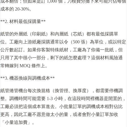
成本翻倍；但如果是訂 1,000 個，刀模費分攤下來可能只佔每個
成本的 20-30%。
**2. 材料最低採購量**
紙管的外層紙（印刷紙）和內層紙（芯紙）都有最低採購單
位。工廠向上游紙廠採購通常以令（500 張）為單位，或以特定
公斤數起訂。如果你客製特殊紙材，工廠為了你備一批紙，但
只用了其中很小一部分，剩下的紙怎麼處理？這個材料風險通
常轉嫁到 MOQ 條件上。
**3. 機器換線與調機成本**
紙管捲管機台每次換規格（換管徑、換厚度），都需要停機調
整。調機時間可能需要 1-3 小時，在這段時間裡機器是閒置的，
工廠必須把這個成本算進去。小批量訂單的調機成本相對佔比
更高，因此工廠不愿意做太小的量，或者會對小量訂單加收
「小量追加費」。