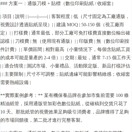
### 方案一：通版刀模 + 貼標（數位印刷貼紙 / 收縮套）
| 項目 | 說明 | |------|------| | 客製程度 | 低（尺寸固定為工廠通版，
視覺設計透過貼紙呈現）| | 建議 MOQ | 50-150 個（視工廠而
定）| | 打樣費 | 通常最低，部分工廠可免打樣費直接數位輸出確
認樣 | | 刀模費 | 無（使用現有通版）| | 印版費 | 無（數位印刷按
件計費）| | 單價區間 | 相對最高（小量情況下，每個含貼紙工資
的成本可能是量產的 2-4 倍）| | 交期 | 最短，通常 7-15 個工作天
| | 適合情境 | 測試市場、小量禮品、活動限定版、新品打樣評估
| | 主要限制 | 尺寸不可調整；貼紙邊緣可能影響精緻感；收縮套
需要熱縮設備 |
**實際案例參考：** 某有機保養品牌在參加市集前需要 100 條
精油紙管，採用通版管加彩色數位貼紙，從確稿到交貨只花了
10 天。那批紙管的視覺效果足夠吸引消費者，品牌獲得了足夠
的市場回饋後，第二批才進行完整客製。