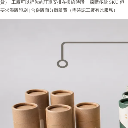
貨）| 工廠可以把你的訂單安排在換線時段 | | 採購多款 SKU 但
要求混版印刷 | 合併版面分攤版費（需確認工廠有此服務）|