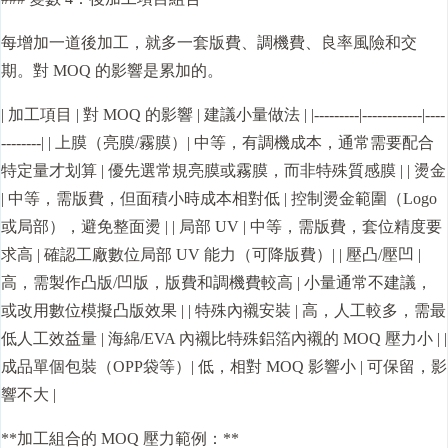
每增加一道後加工，就多一套版費、調機費、良率風險和交
期。對 MOQ 的影響是累加的。
| 加工項目 | 對 MOQ 的影響 | 建議小量做法 | |---------|------------|----
--------| | 上膜（亮膜/霧膜）| 中等，有調機成本，通常需要配合
特定量才划算 | 優先選常規亮膜或霧膜，而非特殊質感膜 | | 燙金
| 中等，需版費，但面積小時成本相對低 | 控制燙金範圍（Logo
或局部），避免整面燙 | | 局部 UV | 中等，需版費，套位精度要
求高 | 確認工廠數位局部 UV 能力（可降版費）| | 壓凸/壓凹 |
高，需製作凸版/凹版，版費和調機費較高 | 小量通常不建議，
或改用數位模擬凸版效果 | | 特殊內襯安裝 | 高，人工較多，需最
低人工效益量 | 海綿/EVA 內襯比特殊鋁箔內襯的 MOQ 壓力小 | |
成品單個包裝（OPP袋等）| 低，相對 MOQ 影響小 | 可保留，影
響不大 |
**加工組合的 MOQ 壓力範例：**