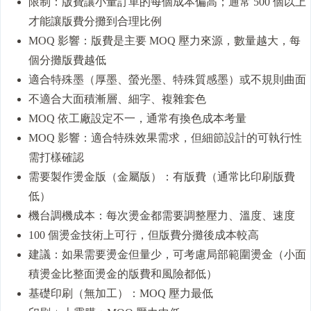
限制：版費讓小量訂單的每個成本偏高；通常 500 個以上
才能讓版費分攤到合理比例
MOQ 影響：版費是主要 MOQ 壓力來源，數量越大，每
個分攤版費越低
適合特殊墨（厚墨、螢光墨、特殊質感墨）或不規則曲面
不適合大面積漸層、細字、複雜套色
MOQ 依工廠設定不一，通常有換色成本考量
MOQ 影響：適合特殊效果需求，但細節設計的可執行性
需打樣確認
需要製作燙金版（金屬版）：有版費（通常比印刷版費
低）
機台調機成本：每次燙金都需要調整壓力、溫度、速度
100 個燙金技術上可行，但版費分攤後成本較高
建議：如果需要燙金但量少，可考慮局部範圍燙金（小面
積燙金比整面燙金的版費和風險都低）
基礎印刷（無加工）：MOQ 壓力最低