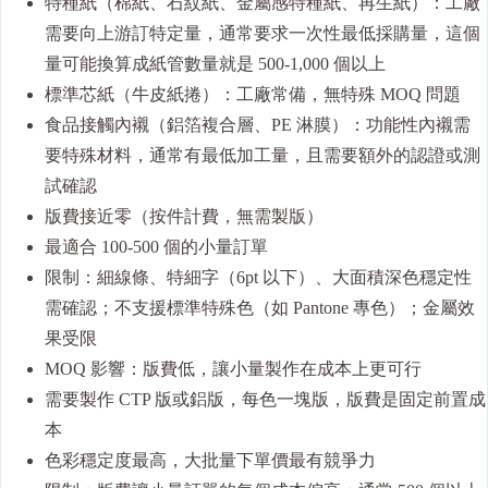
特種紙（棉紙、石紋紙、金屬感特種紙、再生紙）：工廠
需要向上游訂特定量，通常要求一次性最低採購量，這個
量可能換算成紙管數量就是 500-1,000 個以上
標準芯紙（牛皮紙捲）：工廠常備，無特殊 MOQ 問題
食品接觸內襯（鋁箔複合層、PE 淋膜）：功能性內襯需
要特殊材料，通常有最低加工量，且需要額外的認證或測
試確認
版費接近零（按件計費，無需製版）
最適合 100-500 個的小量訂單
限制：細線條、特細字（6pt 以下）、大面積深色穩定性
需確認；不支援標準特殊色（如 Pantone 專色）；金屬效
果受限
MOQ 影響：版費低，讓小量製作在成本上更可行
需要製作 CTP 版或鋁版，每色一塊版，版費是固定前置成
本
色彩穩定度最高，大批量下單價最有競爭力