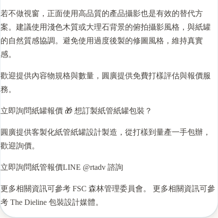
若不做視窗，正面使用高品質的產品攝影也是有效的替代方
案。建議使用淺色木質或大理石背景的俯拍攝影風格，與紙罐
的自然質感協調。避免使用過度後製的修圖風格，維持真實
感。
歡迎提供內容物規格與數量，圓廣提供免費
打樣
評估與報價服
務。
立即詢問紙罐報價 🎁 想訂製
紙管
紙罐包裝？
圓廣提供客製化紙管紙罐設計製造，從打樣到量產一手包辦，
歡迎詢價。
立即詢問紙管報價LINE @rtadv 諮詢
更多相關資訊可參考
FSC 森林管理委員會
。 更多相關資訊可參
考
The Dieline 包裝設計媒體
。