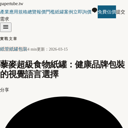
papertube.tw
產業應用
規格總覽
報價門檻
紙罐案例
立即詢價
免費估價
提交
需求
實戰文章
紙管紙罐包裝
4 min
更新：
2026-03-15
藜麥超級食物紙罐：健康品牌包裝
的視覺語言選擇
分享