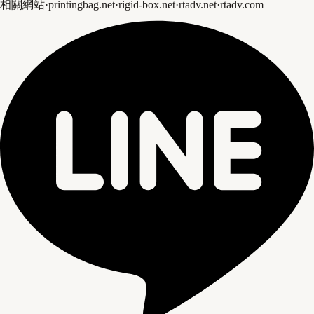
相關網站
·
printingbag.net
·
rigid-box.net
·
rtadv.net
·
rtadv.com