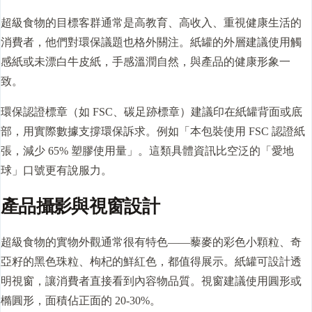
超級食物的目標客群通常是高教育、高收入、重視健康生活的
消費者，他們對環保議題也格外關注。紙罐的外層建議使用觸
感紙或未漂白牛皮紙，手感溫潤自然，與產品的健康形象一
致。
環保認證標章（如 FSC、碳足跡標章）建議印在紙罐背面或底
部，用實際數據支撐環保訴求。例如「本包裝使用 FSC 認證紙
張，減少 65% 塑膠使用量」。這類具體資訊比空泛的「愛地
球」口號更有說服力。
產品攝影與視窗設計
超級食物的實物外觀通常很有特色——藜麥的彩色小顆粒、奇
亞籽的黑色珠粒、枸杞的鮮紅色，都值得展示。紙罐可設計透
明視窗，讓消費者直接看到內容物品質。視窗建議使用圓形或
橢圓形，面積佔正面的 20-30%。