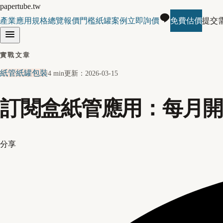
papertube.tw
產業應用
規格總覽
報價門檻
紙罐案例
立即詢價
免費估價
提交
實戰文章
紙管紙罐包裝
4 min
更新：
2026-03-15
訂閱盒紙管應用：每月
分享