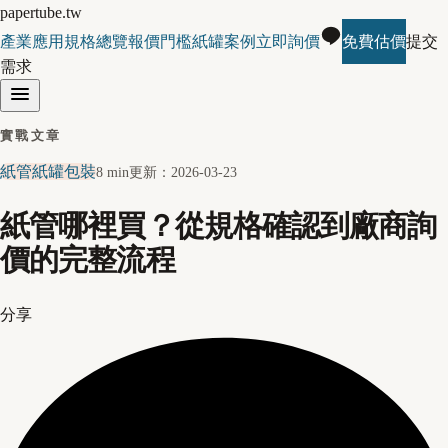
papertube.tw
產業應用
規格總覽
報價門檻
紙罐案例
立即詢價
免費估價
提交
需求
實戰文章
紙管紙罐包裝
8 min
更新：
2026-03-23
紙管哪裡買？從規格確認到廠商詢
價的完整流程
分享