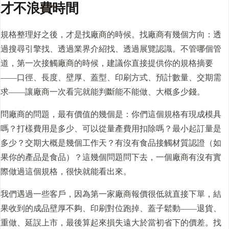
才不浪費時間
規格整理好之後，才是找廠商的時候。找廠商有幾個方向：透
過搜尋引擎找、透過業界介紹找、透過展覽認識。不管哪個管
道，第一次接觸廠商的時候，建議你直接提供你的規格摘要
——口徑、長度、壁厚、蓋型、印刷方式、預計數量、
交期
需
求——讓廠商一次看完就能判斷能不能做、大概多少錢。
問廠商的問題，最有價值的幾個是：你們這個規格有現成模具
嗎？打樣費用是多少、可以從量產費用扣除嗎？最小起訂量是
多少？交期大概是幾個工作天？有沒有食品接觸材質認證（如
果你的產品是食品）？這幾個問題問下去，一個廠商有沒有實
際做過這個規格，很快就能看出來。
我們遇過一些客戶，因為第一家廠商報價很低就直接下單，結
果收到的成品壁厚不夠、印刷對位跑掉、蓋子鬆動——退貨、
重做、延誤上市，最後算起來損失遠大於當初省下的價差。找