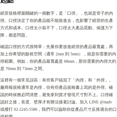
起點
紙管規格裡最關鍵的一個數字，是「口徑」，也就是管子的內
徑。口徑決定了你的產品能不能裝進去，也影響了紙管的生產
方式和成本。口徑太小裝不下，口徑太大產品晃動、保護力下
降，都是問題。
確認口徑的方式很簡單：先量你要放進紙管的產品最寬處，再
加上你希望的餘裕空間（通常 2mm 到 5mm），就是你需要的內
徑範圍。例如，你的產品最寬處是 68mm，那你需要的內徑大約
是 70mm 到 73mm 之間。
這裡有一個常見誤區：有些客戶搞混了「內徑」和「外徑」。
廠商報規格通常是內徑，但有些產品規格書上寫的是外徑。確
認的時候務必問清楚，避免拿到貨才發現尺寸對不上。口徑確
認好之後，長度、壁厚才有辦法接著討論。加入 LINE @rtadv
或撥打 02-2245-5586，我們可以協助你從產品尺寸反推適合的口
徑範圍。