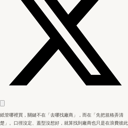
紙管哪裡買，關鍵不在「去哪找廠商」，而在「先把規格弄清
楚」。口徑沒定、蓋型沒想好，就算找到廠商也只是在浪費彼此