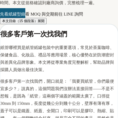
時間。本文從規格確認到廠商詢價，完整梳理一遍。
先看紙罐型錄
看 MOQ 與交期
前往 LINE 詢問
本文目錄（
15
個段落）
展開
很多客戶第一次找我們
紙管哪裡買是紙管紙罐包裝中的重要選項，常見於茶葉咖啡、
保健食品、化妝品、禮品等應用場景，核心優勢在於防潮密封
與差異化品牌形象。本文將從專業角度完整解析，幫助品牌與
採購人員做出最佳決策。
很多客戶第一次找我們，開口就是：「我要買
紙管
，你們最便
宜多少？」說真的，這個問題我們沒辦法直接回答——不是不
想報，是因為「紙管」這兩個字涵蓋的範圍太廣了。
口徑
從
30mm 到 150mm，長度從幾公分到幾十公分，壁厚有薄有厚，
蓋子可以是鐵蓋、紙蓋、全開口，印刷可以是膠印、熱縮、貼