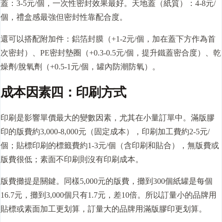
蓋：3-5元/個，一次性密封效果最好。天地蓋（紙質）：4-8元/
個，禮盒感最強但密封性靠配合度。
還可以搭配附加件：鋁箔封膜（+1-2元/個，加在蓋下方作為首
次密封）、PE密封墊圈（+0.3-0.5元/個，提升鐵蓋密合度）、乾
燥劑/脫氧劑（+0.5-1元/個，罐內防潮防氧）。
成本因素四：印刷方式
印刷是影響單價最大的變數因素，尤其在小量訂單中。滿版膠
印的版費約3,000-8,000元（固定成本），印刷加工費約2-5元/
個；貼標印刷的標籤費約1-3元/個（含印刷和貼合），無版費或
版費很低；素面不印刷則沒有印刷成本。
版費攤提是關鍵。同樣5,000元的版費，攤到300個紙罐是每個
16.7元，攤到3,000個只有1.7元，差10倍。所以訂量小的品牌用
貼標或素面加工更划算，訂量大的品牌用滿版膠印更划算。