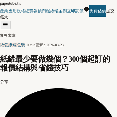
papertube.tw
產業應用
規格總覽
報價門檻
紙罐案例
立即詢價
免費估價
提交
需求
實戰文章
紙管紙罐包裝
10 min
更新：
2026-03-23
紙罐最少要做幾個？300個起訂的
報價結構與省錢技巧
分享