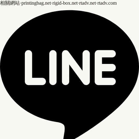
相關網站
·
printingbag.net
·
rigid-box.net
·
rtadv.net
·
rtadv.com