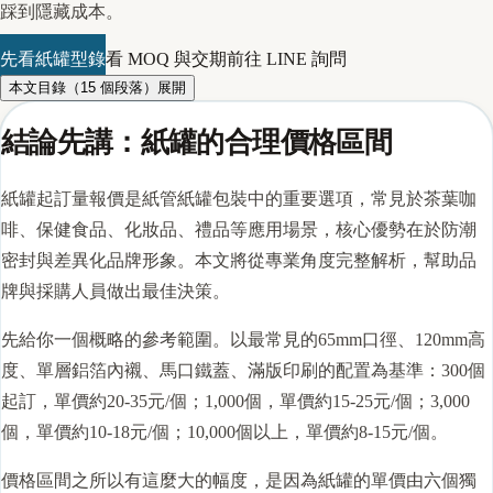
踩到隱藏成本。
先看紙罐型錄
看 MOQ 與交期
前往 LINE 詢問
本文目錄（
15
個段落）
展開
結論先講：紙罐的合理價格區間
紙罐起訂量報價是紙管紙罐包裝中的重要選項，常見於茶葉咖
啡、保健食品、化妝品、禮品等應用場景，核心優勢在於防潮
密封與差異化品牌形象。本文將從專業角度完整解析，幫助品
牌與採購人員做出最佳決策。
先給你一個概略的參考範圍。以最常見的65mm
口徑
、120mm高
度、單層鋁箔內襯、馬口鐵蓋、滿版印刷的配置為基準：300個
起訂，單價約20-35元/個；1,000個，單價約15-25元/個；3,000
個，單價約10-18元/個；10,000個以上，單價約8-15元/個。
價格區間之所以有這麼大的幅度，是因為
紙罐
的單價由六個獨