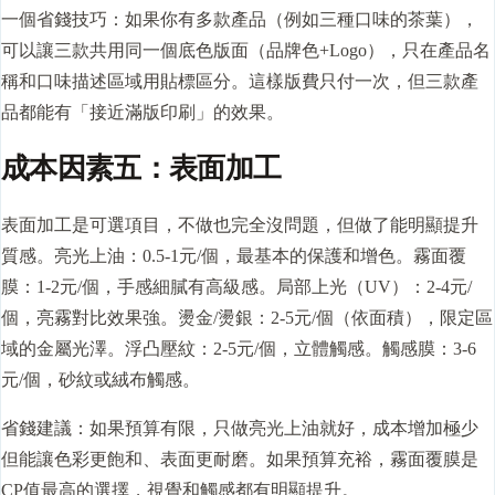
一個省錢技巧：如果你有多款產品（例如三種口味的茶葉），
可以讓三款共用同一個底色版面（品牌色+Logo），只在產品名
稱和口味描述區域用貼標區分。這樣版費只付一次，但三款產
品都能有「接近滿版印刷」的效果。
成本因素五：表面加工
表面加工是可選項目，不做也完全沒問題，但做了能明顯提升
質感。亮光上油：0.5-1元/個，最基本的保護和增色。霧面覆
膜：1-2元/個，手感細膩有高級感。局部上光（UV）：2-4元/
個，亮霧對比效果強。燙金/燙銀：2-5元/個（依面積），限定區
域的金屬光澤。浮凸壓紋：2-5元/個，立體觸感。觸感膜：3-6
元/個，砂紋或絨布觸感。
省錢建議：如果預算有限，只做亮光上油就好，成本增加極少
但能讓色彩更飽和、表面更耐磨。如果預算充裕，霧面覆膜是
CP值最高的選擇，視覺和觸感都有明顯提升。