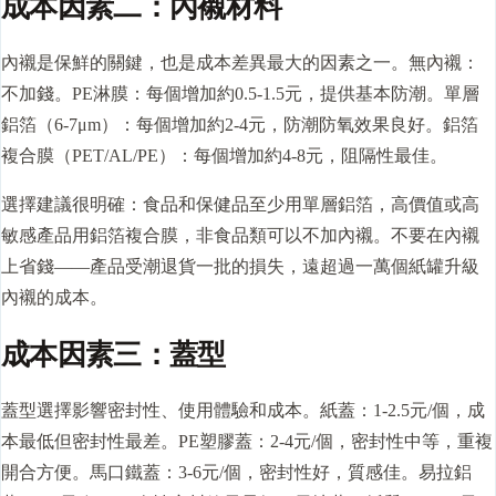
成本因素二：內襯材料
內襯是保鮮的關鍵，也是成本差異最大的因素之一。無內襯：
不加錢。PE淋膜：每個增加約0.5-1.5元，提供基本防潮。單層
鋁箔（6-7μm）：每個增加約2-4元，防潮防氧效果良好。鋁箔
複合膜（PET/AL/PE）：每個增加約4-8元，阻隔性最佳。
選擇建議很明確：食品和保健品至少用單層鋁箔，高價值或高
敏感產品用鋁箔複合膜，非食品類可以不加內襯。不要在內襯
上省錢——產品受潮退貨一批的損失，遠超過一萬個紙罐升級
內襯的成本。
成本因素三：蓋型
蓋型
選擇影響密封性、使用體驗和成本。紙蓋：1-2.5元/個，成
本最低但密封性最差。PE塑膠蓋：2-4元/個，密封性中等，重複
開合方便。馬口鐵蓋：3-6元/個，密封性好，質感佳。易拉鋁