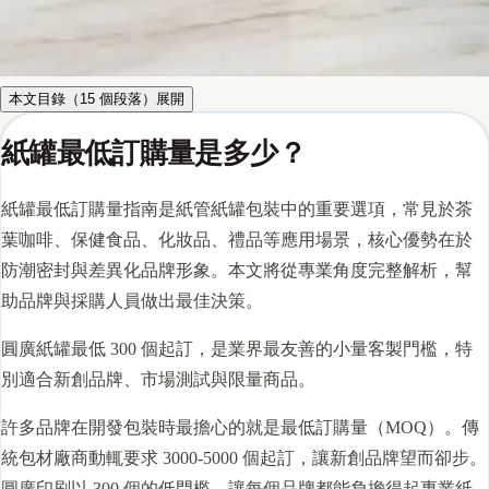
本文目錄（
15
個段落）
展開
紙罐最低訂購量是多少？
紙罐最低訂購量指南是紙管紙罐包裝中的重要選項，常見於茶
葉咖啡、保健食品、化妝品、禮品等應用場景，核心優勢在於
防潮密封與差異化品牌形象。本文將從專業角度完整解析，幫
助品牌與採購人員做出最佳決策。
圓廣
紙罐
最低 300 個起訂，是業界最友善的小量客製門檻，特
別適合新創品牌、市場測試與限量商品。
許多品牌在開發包裝時最擔心的就是最低訂購量（
MOQ
）。傳
統包材廠商動輒要求 3000-5000 個起訂，讓新創品牌望而卻步。
圓廣印刷以 300 個的低門檻，讓每個品牌都能負擔得起專業紙