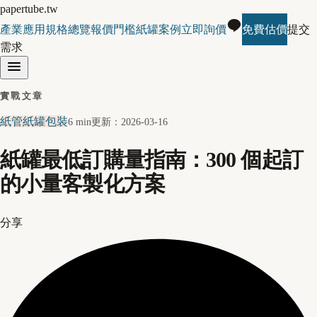
papertube.tw
產業應用
規格總覽
報價門檻
紙罐案例
立即詢價
免費估價
提交
需求
實戰文章
紙管紙罐包裝
6 min
更新：
2026-03-16
紙罐最低訂購量指南：300 個起訂
的小量客製化方案
分享