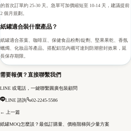
的首次訂單約 25-30 天。急單可加價縮短至 10-14 天，建議提前
2 個月規劃。
紙罐適合裝什麼產品？
紙罐適合茶葉、咖啡豆、保健食品粉劑/錠劑、堅果果乾、香氛
蠟燭、化妝品等產品。搭配鋁箔內襯可達到防潮密封效果，延
長保存期限。
需要報價？直接聯繫我們
LINE 或電話，一鍵聯繫圓廣包裝顧問
LINE 諮詢
02-2245-5586
← 上一篇
紙罐MOQ怎麼談？最低訂購量、價格階梯與少量方案