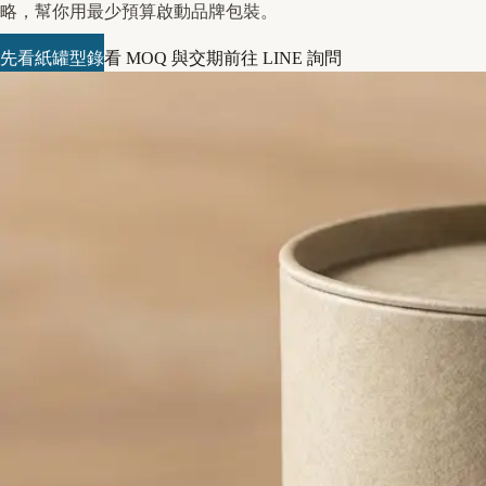
略，幫你用最少預算啟動品牌包裝。
先看紙罐型錄
看 MOQ 與交期
前往 LINE 詢問