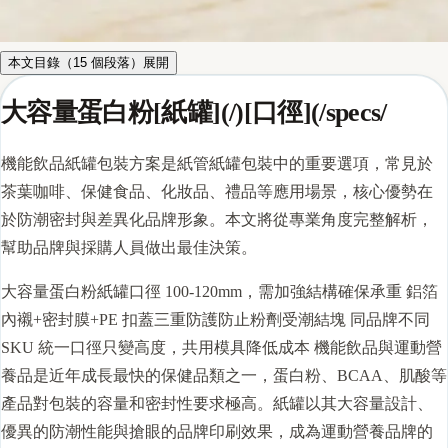
本文目錄（
15
個段落）
展開
大容量蛋白粉[紙罐](/)[口徑](/specs/
機能飲品紙罐包裝方案是紙管紙罐包裝中的重要選項，常見於
茶葉咖啡、保健食品、化妝品、禮品等應用場景，核心優勢在
於防潮密封與差異化品牌形象。本文將從專業角度完整解析，
幫助品牌與採購人員做出最佳決策。
大容量蛋白粉
紙罐
口徑
100-120mm，需加強結構確保承重 鋁箔
內襯+密封膜+PE 扣蓋三重防護防止粉劑受潮結塊 同品牌不同
SKU 統一口徑只變高度，共用模具降低成本 機能飲品與運動營
養品是近年成長最快的保健品類之一，蛋白粉、BCAA、肌酸等
產品對包裝的容量和密封性要求極高。紙罐以其大容量設計、
優異的防潮性能與搶眼的品牌印刷效果，成為運動營養品牌的