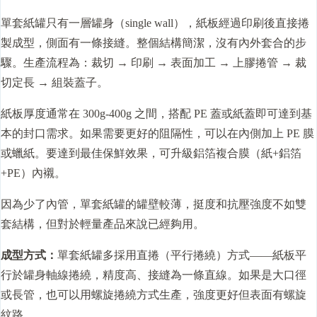
單套紙罐只有一層罐身（single wall），紙板經過印刷後直接捲
製成型，側面有一條接縫。整個結構簡潔，沒有內外套合的步
驟。生產流程為：裁切 → 印刷 → 表面加工 → 上膠捲管 → 裁
切定長 → 組裝蓋子。
紙板厚度通常在 300g-400g 之間，搭配 PE 蓋或紙蓋即可達到基
本的封口需求。如果需要更好的阻隔性，可以在內側加上 PE 膜
或蠟紙。要達到最佳保鮮效果，可升級鋁箔複合膜（紙+鋁箔
+PE）內襯。
因為少了內管，單套紙罐的罐壁較薄，挺度和抗壓強度不如雙
套結構，但對於輕量產品來說已經夠用。
成型方式：
單套紙罐多採用直捲（平行捲繞）方式——紙板平
行於罐身軸線捲繞，精度高、接縫為一條直線。如果是大口徑
或長管，也可以用螺旋捲繞方式生產，強度更好但表面有螺旋
紋路。