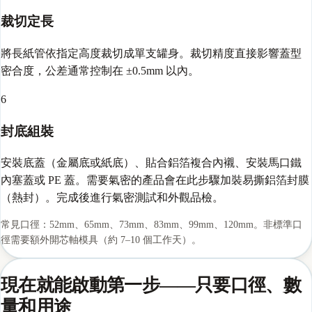
裁切定長
將長紙管依指定高度裁切成單支罐身。裁切精度直接影響蓋型
密合度，公差通常控制在 ±0.5mm 以內。
6
封底組裝
安裝底蓋（金屬底或紙底）、貼合鋁箔複合內襯、安裝馬口鐵
內塞蓋或 PE 蓋。需要氣密的產品會在此步驟加裝易撕鋁箔封膜
（熱封）。完成後進行氣密測試和外觀品檢。
常見口徑：52mm、65mm、73mm、83mm、99mm、120mm。非標準口
徑需要額外開芯軸模具（約 7–10 個工作天）。
現在就能啟動第一步——只要口徑、數
量和用途