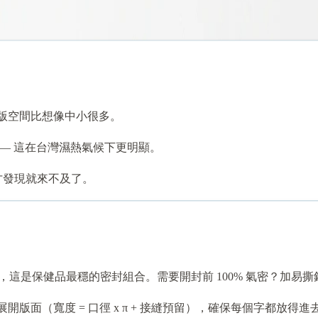
版空間比想像中小很多。
— 這在台灣濕熱氣候下更明顯。
才發現就來不及了。
估，這是保健品最穩的密封組合。需要開封前 100% 氣密？加易
面（寬度 = 口徑 x π + 接縫預留），確保每個字都放得進