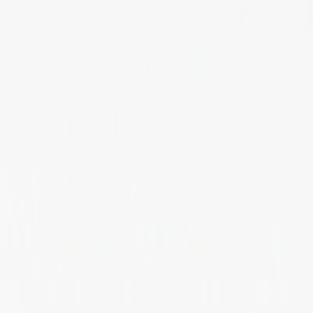
papertube.tw
產業應用
規格總覽
報價門檻
紙罐案例
立即詢價
免費估價
提交
保健食品
保健食品紙罐包裝
你的保健食品不該因為包裝密封不夠而縮短保質期。17 年來我們做
三件事：口徑放不放得下、內襯等級夠不夠、法規標示排不排得
提交這類需求
先看 MOQ 與報價
這類產品先看
你的保健品需要的不只是好看的罐子，而是通過法規、撐住保質
食品安全合規