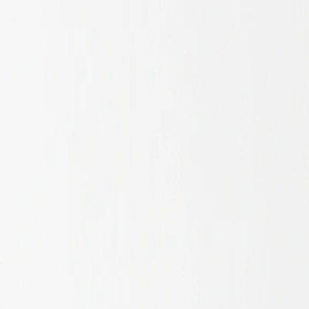
需求
過最多的就是保健品紙罐 — 雙套結構搭配鋁箔複合內襯（紙+鋁箔
進去，方向就穩了。
期、穩定量產的完整方案。先從口徑、蓋型、內襯三個決定開始，