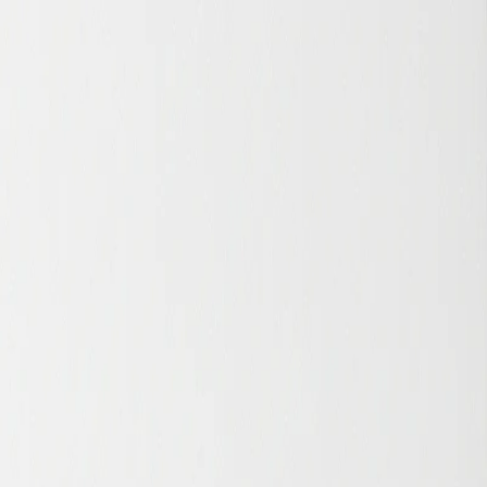
+PE），從膠囊到粉劑都能撐住 12-18 個月。你可以先確認
30 秒就能縮小範圍。