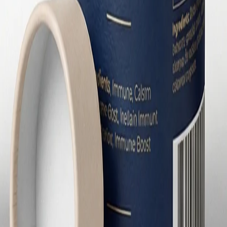
大需求。膠囊、錠劑和粉劑等固態保健品對濕氣極為敏感，一旦
或易拉蓋形成完整的密封系統。經過 48 小時濕度測試，這個組合
度和承重能力更強，能承受膠囊和錠劑的重量且便於堆疊陳列。
灣保健食品的標示要求包括營養標示、成分表、警語、使用方式
上口徑來爭取足夠的印刷面積，或透過增加罐身高度來擴大版面。多