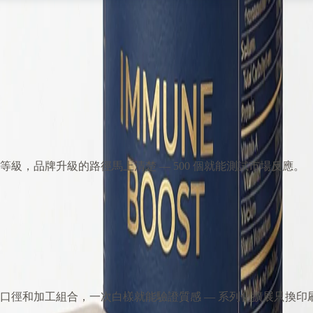
級，品牌升級的路徑馬上清楚 — 500 個就能測試市場反應。
口徑和加工組合，一次白樣就能驗證質感 — 系列化擴展只換印