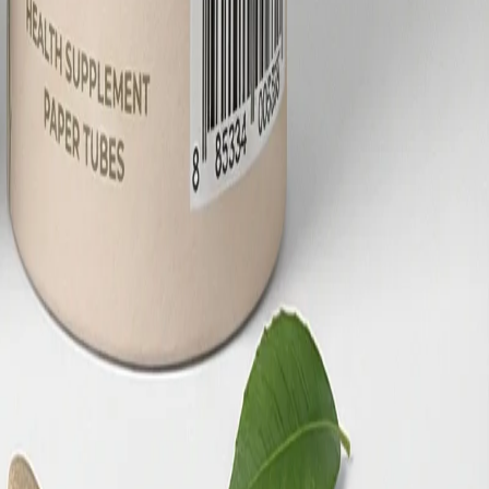
。越來越多保健品牌從塑膠罐轉向紙罐，消費者調查顯示紙包裝