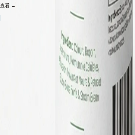
查看
→
立即諮詢
加入 LINE @rtadv 或撥打 02-2245-5586，專人為您服務
service@rtadv.com
關於保健食品紙罐包裝
保健食品紙罐包裝需要同時滿足密封性、法規合規和品牌展示三
準配置是鋁箔複合內襯（紙+鋁箔+PE 三層結構），搭配馬口鐵蓋
結構（內外雙層）是保健品罐的主流選擇，因為雙套結構的挺
法規標示是保健品紙罐設計中最容易被忽略卻最重要的環節。台
些內容在紙罐的圓弧面上排版空間有限。建議選用 83mm 以