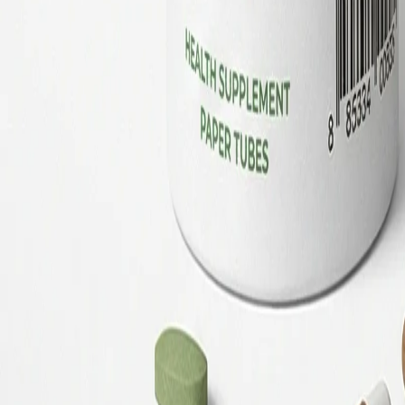
有多種口味或配方的產品，建議共用口徑和罐型結構，只更換外
的好感度比塑膠高出約 40%，環保形象的提升對品牌價值有直
你可能也需要
如果你不只需要紙罐，這裡直接帶你到下
很多品牌最後不是只做紙罐，而是同時需要提袋、禮盒或卡紙彩
紙袋 / 提袋
如果你還需要搭配提袋
茶葉禮盒、保健品套組常搭配品牌提袋。袋型、提把與承重判斷，可直接到 
前往查看
精裝盒 / 禮盒
如果內容物需要硬盒保護