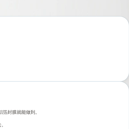
撕鋁箔封膜就能做到。
去。