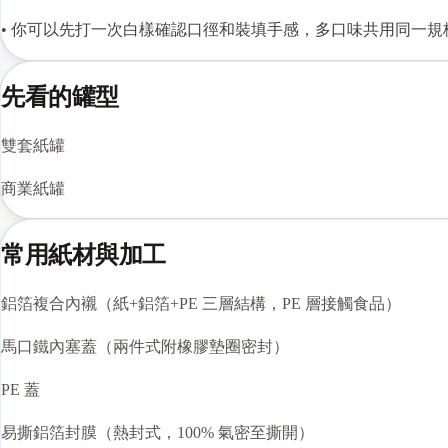
•
你可以先打一次白樣確認口徑和裝填手感，多口味共用同一規
先看的罐型
雙套紙罐
商業紙罐
常用紙材與加工
鋁箔複合內襯（紙+鋁箔+PE 三層結構，PE 層接觸食品）
馬口鐵內塞蓋（兩件式附橡膠墊圈密封）
PE 蓋
易撕鋁箔封膜（熱封式，100% 氣密至撕開）