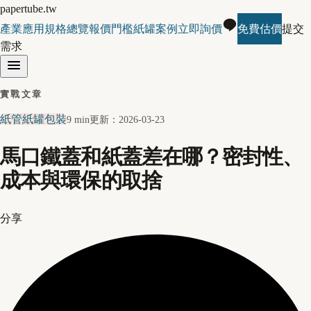
papertube.tw
產業應用
規格總覽
報價門檻
紙罐案例
立即詢價
免費估價
提交
需求
實戰文章
紙管紙罐包裝
9 min
更新：
2026-03-23
馬口鐵蓋和紙蓋差在哪？密封性、
成本與環保的取捨
分享