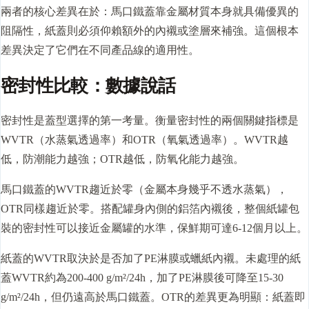
兩者的核心差異在於：馬口鐵蓋靠金屬材質本身就具備優異的
阻隔性，紙蓋則必須仰賴額外的內襯或塗層來補強。這個根本
差異決定了它們在不同產品線的適用性。
密封性比較：數據說話
密封性是
蓋型
選擇的第一考量。衡量密封性的兩個關鍵指標是
WVTR（水蒸氣透過率）和OTR（氧氣透過率）。WVTR越
低，防潮能力越強；OTR越低，防氧化能力越強。
馬口鐵蓋的WVTR趨近於零（金屬本身幾乎不透水蒸氣），
OTR同樣趨近於零。搭配罐身內側的鋁箔內襯後，整個
紙罐
包
裝的密封性可以接近金屬罐的水準，保鮮期可達6-12個月以上。
紙蓋的WVTR取決於是否加了PE淋膜或蠟紙內襯。未處理的紙
蓋WVTR約為200-400 g/m²/24h，加了PE淋膜後可降至15-30
g/m²/24h，但仍遠高於馬口鐵蓋。OTR的差異更為明顯：紙蓋即