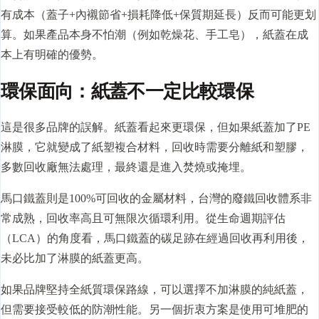
有成本（蓋子+內襯節省+損耗降低+保質期延長）反而可能更划
算。如果產品本身不怕潮（例如乾燥花、手工皂），紙蓋在成
本上有明確的優勢。
環保面向：紙蓋不一定比較環保
這是很多品牌的誤解。紙蓋看起來更環保，但如果紙蓋加了PE
淋膜，它就變成了紙塑複合材料，回收時需要分離紙和塑膠，
多數回收廠無法處理，最終還是進入焚燒或掩埋。
馬口鐵蓋則是100%可回收的金屬材料，台灣的廢鐵回收體系非
常成熟，回收率高且可無限次循環利用。從生命週期評估
（LCA）的角度看，馬口鐵蓋的碳足跡在經過回收再利用後，
未必比加了淋膜的紙蓋更高。
如果品牌堅持全紙質環保路線，可以選擇不加淋膜的純紙蓋，
但需要接受較低的防潮性能。另一個折衷方案是使用可堆肥的