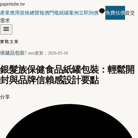
papertube.tw
產業應用
規格總覽
報價門檻
紙罐案例
立即詢價
免費估價
提交
需求
實戰文章
保健品包裝
7 min
更新：
2026-03-16
銀髮族保健食品紙罐包裝：輕鬆開
封與品牌信賴感設計要點
分享