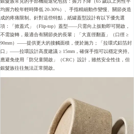
銀髮族常見的手部機能退化包括：握力下降（65 歲以上男性平
均握力較年輕時降低 20-30%）、手指精細動作變慢、關節炎造
成的疼痛限制。針對這些特點，紙罐
蓋型
設計有以下優先選
項：「掀蓋式」（Flip-top）蓋型——只需向上扳動即可開啟，
不需旋轉，最適合有關節炎的長輩；「大直徑翻蓋」（
口徑
≥
90mm）——提供更大的接觸面積，便於施力；「拉環式鋁箔封
口」——拉環設計高度建議 ≥ 15mm，確保手指可以穩定夾持。
應避免使用「防兒童開啟」（CRC）設計，雖然安全性佳，但
銀髮族往往無法正常開啟。