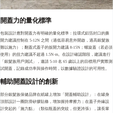
開蓋力的量化標準
包裝設計應對開蓋力有明確的量化標準：拉環式鋁箔封口的撕
開力建議控制在 5-12N 之間（過低容易意外開啟，過高銀髮族
難以施力）；翻蓋式蓋子的扳開力建議 8-15N；螺旋蓋（若必須
使用）的扭力建議不超過 1.5N·m。在設計確認階段，建議進行
「銀髮族用戶測試」，邀請 5-10 名 65 歲以上的目標用戶實際測
試開蓋，記錄成功率與操作時間，以數據驗證設計的可用性。
輔助開蓋設計的創新
部分銀髮族保健品牌在紙罐上增加「開蓋輔助設計」：在罐身
頂部設計一圈防滑矽膠貼條，增加握持摩擦力；在蓋子外緣設
計突起的「施力點」（類似瓶蓋的突紋，但更誇張），讓長輩