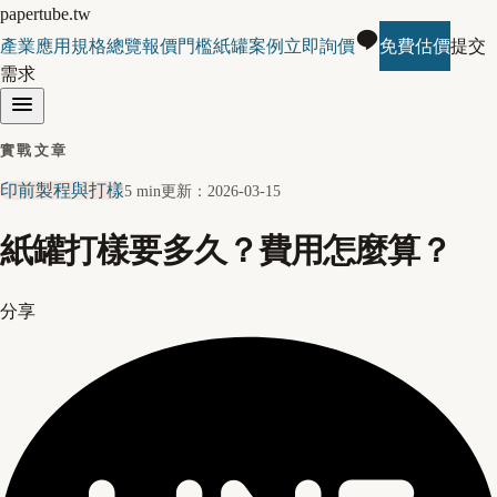
papertube.tw
產業應用
規格總覽
報價門檻
紙罐案例
立即詢價
免費估價
提交
需求
實戰文章
印前製程與打樣
5 min
更新：
2026-03-15
紙罐打樣要多久？費用怎麼算？
分享