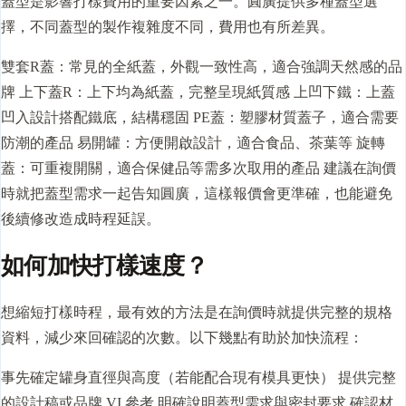
蓋型是影響打樣費用的重要因素之一。圓廣提供多種蓋型選
擇，不同蓋型的製作複雜度不同，費用也有所差異。
雙套R蓋：常見的全紙蓋，外觀一致性高，適合強調天然感的品
牌 上下蓋R：上下均為紙蓋，完整呈現紙質感 上凹下鐵：上蓋
凹入設計搭配鐵底，結構穩固 PE蓋：塑膠材質蓋子，適合需要
防潮的產品 易開罐：方便開啟設計，適合食品、茶葉等 旋轉
蓋：可重複開關，適合保健品等需多次取用的產品 建議在詢價
時就把蓋型需求一起告知圓廣，這樣報價會更準確，也能避免
後續修改造成時程延誤。
如何加快打樣速度？
想縮短打樣時程，最有效的方法是在詢價時就提供完整的規格
資料，減少來回確認的次數。以下幾點有助於加快流程：
事先確定罐身直徑與高度（若能配合現有模具更快） 提供完整
的設計稿或品牌 VI 參考 明確說明蓋型需求與密封要求 確認材