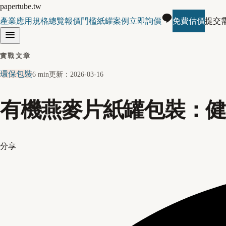
papertube.tw
產業應用
規格總覽
報價門檻
紙罐案例
立即詢價
免費估價
提交
實戰文章
環保包裝
6 min
更新：
2026-03-16
有機燕麥片紙罐包裝：
分享