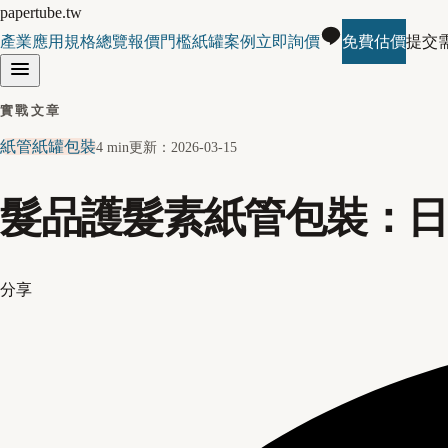
papertube.tw
產業應用
規格總覽
報價門檻
紙罐案例
立即詢價
免費估價
提交
實戰文章
紙管紙罐包裝
4 min
更新：
2026-03-15
髮品護髮素紙管包裝：
分享