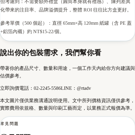
但考慮到：不需要額外禮盒（圓筒本身就有禮感）、陳列差異
化帶來的注目率、品牌溢價提升，整體 ROI 往往比方盒更好。
參考單價（500 個起）：直徑 65mm×高 120mm 紙罐（含 PE 蓋
+鋁箔內襯）約 NT$15-22/個。
說出你的包裝需求，我們幫你看
帶著你的產品尺寸、數量和用途，一個工作天內給你方向建議與
估價參考。
立即詢價
電話：
02-2245-5586
LINE：
@rtadv
本文圖片僅供業務溝通說明使用。文中所列價格資訊僅供參考，
實際費用依規格、數量與印刷工藝而定，以業務正式報價為準。
常見問題