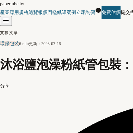
papertube.tw
產業應用
規格總覽
報價門檻
紙罐案例
立即詢價
免費估價
提交
實戰文章
環保包裝
6 min
更新：
2026-03-16
沐浴鹽泡澡粉紙管包裝
分享